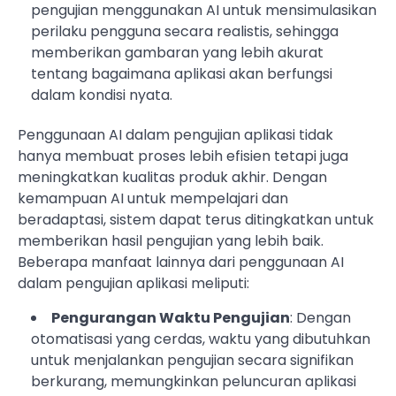
pengujian menggunakan AI untuk mensimulasikan
perilaku pengguna secara realistis, sehingga
memberikan gambaran yang lebih akurat
tentang bagaimana aplikasi akan berfungsi
dalam kondisi nyata.
Penggunaan AI dalam pengujian aplikasi tidak
hanya membuat proses lebih efisien tetapi juga
meningkatkan kualitas produk akhir. Dengan
kemampuan AI untuk mempelajari dan
beradaptasi, sistem dapat terus ditingkatkan untuk
memberikan hasil pengujian yang lebih baik.
Beberapa manfaat lainnya dari penggunaan AI
dalam pengujian aplikasi meliputi:
Pengurangan Waktu Pengujian
: Dengan
otomatisasi yang cerdas, waktu yang dibutuhkan
untuk menjalankan pengujian secara signifikan
berkurang, memungkinkan peluncuran aplikasi