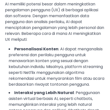
AI memiliki potensi besar dalam meningkatkan
pengalaman pengguna (UX) di berbagai aplikasi
dan software. Dengan memanfaatkan data
pengguna dan analisis perilaku, AI dapat
menciptakan pengalaman yang lebih personal dan
relevan. Beberapa cara di mana AI meningkatkan
UX meliputi:
Personalisasi Konten
: AI dapat menganalisis
preferensi dan perilaku pengguna untuk
menawarkan konten yang sesuai dengan
kebutuhan individu. Misalnya, platform streaming
seperti Netflix menggunakan algoritma
rekomendasi untuk menyarankan film atau acara
berdasarkan riwayat tontonan pengguna.
Interaksi yang Lebih Natural
: Penggunaan
asisten virtual berbasis AI, seperti chatbots,
memungkinkan interaksi yang lebih natural