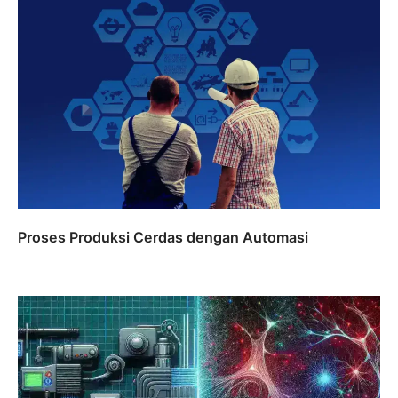
Proses Produksi Cerdas dengan Automasi