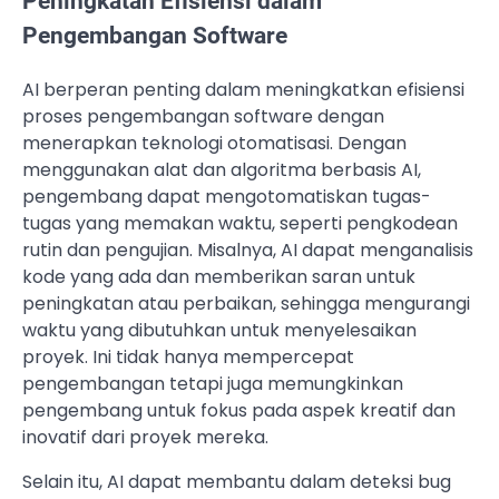
Peningkatan Efisiensi dalam
Pengembangan Software
AI berperan penting dalam meningkatkan efisiensi
proses pengembangan software dengan
menerapkan teknologi otomatisasi. Dengan
menggunakan alat dan algoritma berbasis AI,
pengembang dapat mengotomatiskan tugas-
tugas yang memakan waktu, seperti pengkodean
rutin dan pengujian. Misalnya, AI dapat menganalisis
kode yang ada dan memberikan saran untuk
peningkatan atau perbaikan, sehingga mengurangi
waktu yang dibutuhkan untuk menyelesaikan
proyek. Ini tidak hanya mempercepat
pengembangan tetapi juga memungkinkan
pengembang untuk fokus pada aspek kreatif dan
inovatif dari proyek mereka.
Selain itu, AI dapat membantu dalam deteksi bug