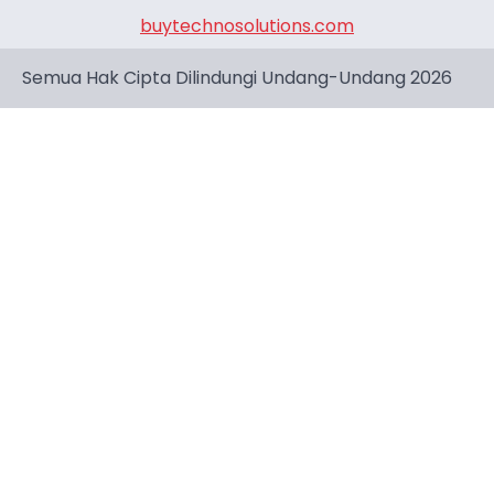
buytechnosolutions.com
Semua Hak Cipta Dilindungi Undang-Undang 2026