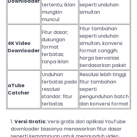
Downloader
tertentu; iklan
seperti unduhan
mungkin
simultan
muncul
Fitur tambahan
Fitur dasar;
seperti unduhan
dukungan
4K Video
simultan, konversi
format
Downloader
format canggih;
terbatas;
harga bervariasi
tanpa iklan
berdasarkan paket
Unduhan
Resolusi lebih tinggi;
terbatas pada
fitur tambahan
aTube
resolusi
seperti
Catcher
standar; fitur
pengunduhan batch
terbatas
dan konversi format
Versi Gratis:
Versi gratis dari aplikasi YouTube
downloader biasanya menawarkan fitur dasar
seperti kemampuan untuk mengunduh video